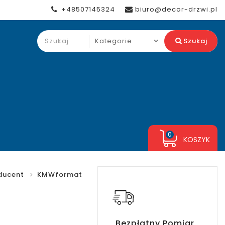
+48507145324
biuro@decor-drzwi.pl
Szukaj
0
KOSZYK
ducent
KMWformat
Bezpłatny Pomiar